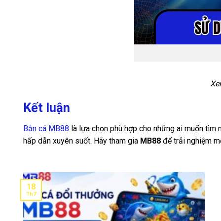
Xe
Kết luận
Bắn cá MB88
là lựa chọn phù hợp cho những ai muốn tìm m
hấp dẫn xuyên suốt. Hãy tham gia
MB88
để trải nghiệm m
18
Th7