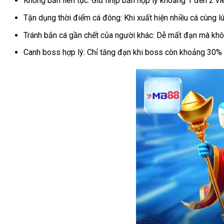
Không bắn liên tục: Giữ nhịp bắn hợp lý khoảng 1 đến 2 viê
Tận dụng thời điểm cá đông: Khi xuất hiện nhiều cá cùng l
Tránh bắn cá gần chết của người khác: Dễ mất đạn mà kh
Canh boss hợp lý: Chỉ tăng đạn khi boss còn khoảng 30% m