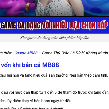
Kho game đa dạng toàn siêu phẩm hấp dẫn
m thêm:
Casino MB88
– Game Thủ “Vào Là Dính” Không Muốn 
 vốn khi bắn cá MB88
chơi lâu hơn và tăng hiệu quả săn thưởng. Nếu bắn theo cảm tính, 
đầu với mức đạn thấp từ 1 đến 5 để thăm dò trước khi tăng dần
tích lũy điểm thay vì bắn boss ngay từ đầu.