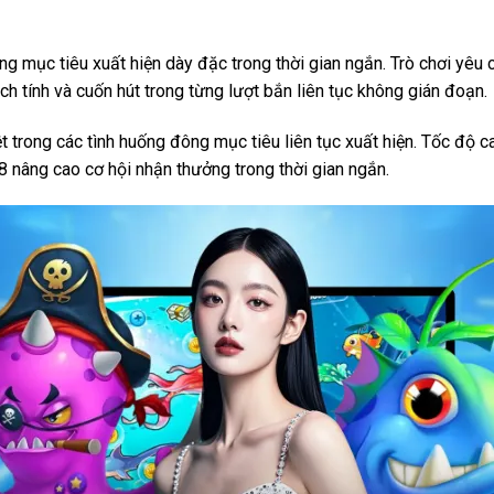
 mục tiêu xuất hiện dày đặc trong thời gian ngắn. Trò chơi yêu 
h tính và cuốn hút trong từng lượt bắn liên tục không gián đoạn.
t trong các tình huống đông mục tiêu liên tục xuất hiện. Tốc độ 
8 nâng cao cơ hội nhận thưởng trong thời gian ngắn.