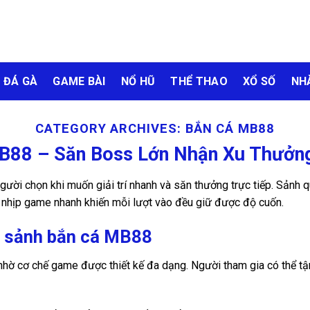
ĐÁ GÀ
GAME BÀI
NỔ HŨ
THỂ THAO
XỔ SỐ
NHÀ
CATEGORY ARCHIVES:
BẮN CÁ MB88
B88 – Săn Boss Lớn Nhận Xu Thưởn
ời chọn khi muốn giải trí nhanh và săn thưởng trực tiếp. Sảnh q
t, nhịp game nhanh khiến mỗi lượt vào đều giữ được độ cuốn.
ia sảnh bắn cá MB88
hờ cơ chế game được thiết kế đa dạng. Người tham gia có thể tận