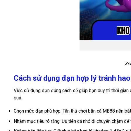
Xe
Cách sử dụng đạn hợp lý tránh hao
Việc sử dụng đạn đúng cách sẽ giúp bạn duy trì thời gian 
quả.
Chọn mức đạn phù hợp: Tân thủ chơi bắn cá MB88 nên bắt 
Nhắm mục tiêu rõ ràng: Ưu tiên cá nhỏ di chuyển chậm để 