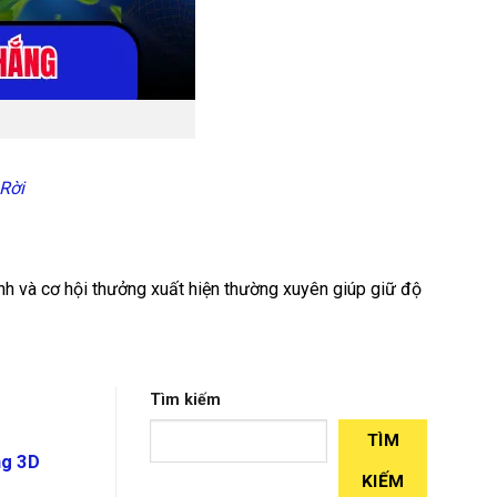
Rời
nh và cơ hội thưởng xuất hiện thường xuyên giúp giữ độ
Tìm kiếm
TÌM
ng 3D
KIẾM