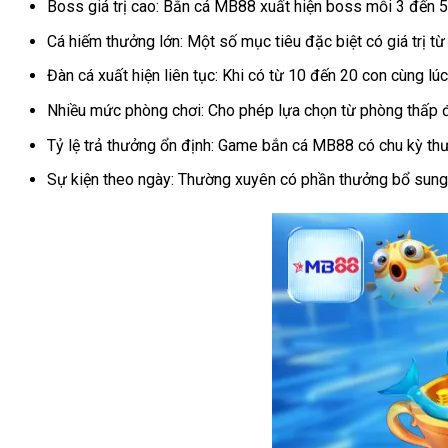
Boss giá trị cao: Bắn cá MB88 xuất hiện boss mỗi 3 đến 5
Cá hiếm thưởng lớn: Một số mục tiêu đặc biệt có giá trị t
Đàn cá xuất hiện liên tục: Khi có từ 10 đến 20 con cùng lúc
Nhiều mức phòng chơi: Cho phép lựa chọn từ phòng thấp 
Tỷ lệ trả thưởng ổn định: Game bắn cá MB88 có chu kỳ thư
Sự kiện theo ngày: Thường xuyên có phần thưởng bổ sung g