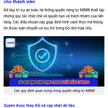
cho thành viên
Để duy trì sự an toàn, hệ thống quyền riêng tư MB88 thiết lập
những quy tắc chặt chẽ về quyền hạn và trách nhiệm của nền
tảng. Các điều khoản này giúp định hình cách thức mà thông
tin được luân chuyển và lưu trữ trong bộ nhớ máy chủ.
Các quy định quan trọng trong quyền riêng tư MB88
Quyền được thay đổi và cập nhật dữ liệu