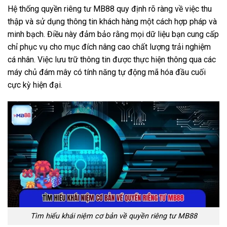
Hệ thống quyền riêng tư MB88 quy định rõ ràng về việc thu
thập và sử dụng thông tin khách hàng một cách hợp pháp và
minh bạch. Điều này đảm bảo rằng mọi dữ liệu bạn cung cấp
chỉ phục vụ cho mục đích nâng cao chất lượng trải nghiệm
cá nhân. Việc lưu trữ thông tin được thực hiện thông qua các
máy chủ đám mây có tính năng tự động mã hóa đầu cuối
cực kỳ hiện đại.
Tìm hiểu khái niệm cơ bản về quyền riêng tư MB88