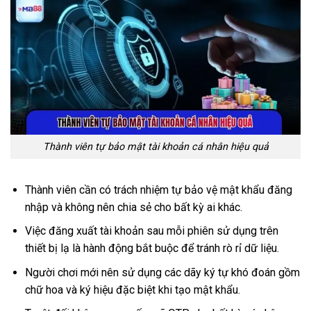
Thành viên tự bảo mật tài khoản cá nhân hiệu quả
Thành viên cần có trách nhiệm tự bảo vệ mật khẩu đăng
nhập và không nên chia sẻ cho bất kỳ ai khác.
Việc đăng xuất tài khoản sau mỗi phiên sử dụng trên
thiết bị lạ là hành động bắt buộc để tránh rò rỉ dữ liệu.
Người chơi mới nên sử dụng các dãy ký tự khó đoán gồm
chữ hoa và ký hiệu đặc biệt khi tạo mật khẩu.