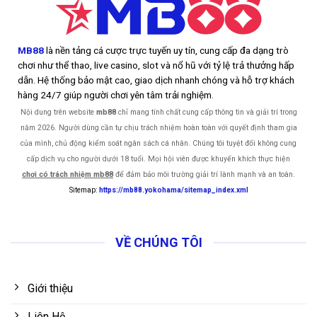
MB88
là nền tảng cá cược trực tuyến uy tín, cung cấp đa dạng trò
chơi như thể thao, live casino, slot và nổ hũ với tỷ lệ trả thưởng hấp
dẫn. Hệ thống bảo mật cao, giao dịch nhanh chóng và hỗ trợ khách
hàng 24/7 giúp người chơi yên tâm trải nghiệm.
Nội dung trên website
mb88
chỉ mang tính chất cung cấp thông tin và giải trí trong
năm 2026. Người dùng cần tự chịu trách nhiệm hoàn toàn với quyết định tham gia
của mình, chủ động kiểm soát ngân sách cá nhân. Chúng tôi tuyệt đối không cung
cấp dịch vụ cho người dưới 18 tuổi. Mọi hội viên được khuyến khích thực hiện
chơi có trách nhiệm mb88
để đảm bảo môi trường giải trí lành mạnh và an toàn.
Sitemap:
https://mb88.yokohama/sitemap_index.xml
VỀ CHÚNG TÔI
Giới thiệu
Liên Hệ