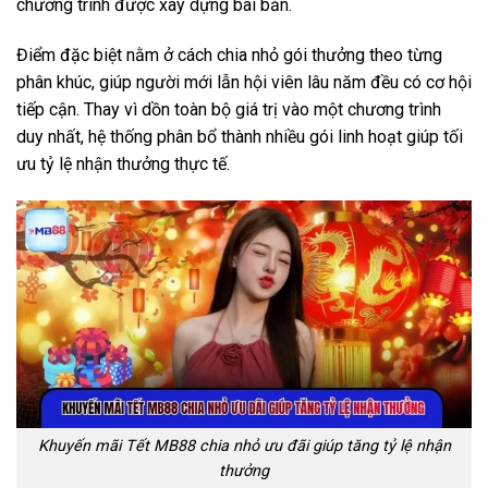
chương trình được xây dựng bài bản.
Điểm đặc biệt nằm ở cách chia nhỏ gói thưởng theo từng
phân khúc, giúp người mới lẫn hội viên lâu năm đều có cơ hội
tiếp cận. Thay vì dồn toàn bộ giá trị vào một chương trình
duy nhất, hệ thống phân bổ thành nhiều gói linh hoạt giúp tối
ưu tỷ lệ nhận thưởng thực tế.
Khuyến mãi Tết MB88 chia nhỏ ưu đãi giúp tăng tỷ lệ nhận
thưởng