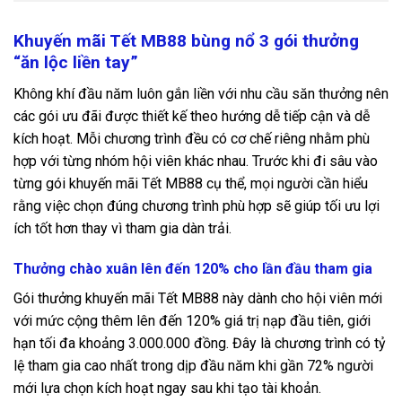
Khuyến mãi Tết MB88 bùng nổ 3 gói thưởng
“ăn lộc liền tay”
Không khí đầu năm luôn gắn liền với nhu cầu săn thưởng nên
các gói ưu đãi được thiết kế theo hướng dễ tiếp cận và dễ
kích hoạt. Mỗi chương trình đều có cơ chế riêng nhằm phù
hợp với từng nhóm hội viên khác nhau. Trước khi đi sâu vào
từng gói khuyến mãi Tết MB88 cụ thể, mọi người cần hiểu
rằng việc chọn đúng chương trình phù hợp sẽ giúp tối ưu lợi
ích tốt hơn thay vì tham gia dàn trải.
Thưởng chào xuân lên đến 120% cho lần đầu tham gia
Gói thưởng khuyến mãi Tết MB88 này dành cho hội viên mới
với mức cộng thêm lên đến 120% giá trị nạp đầu tiên, giới
hạn tối đa khoảng 3.000.000 đồng. Đây là chương trình có tỷ
lệ tham gia cao nhất trong dịp đầu năm khi gần 72% người
mới lựa chọn kích hoạt ngay sau khi tạo tài khoản.