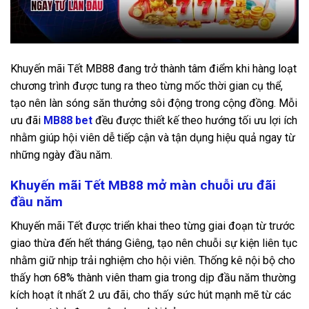
Khuyến mãi Tết MB88 đang trở thành tâm điểm khi hàng loạt
chương trình được tung ra theo từng mốc thời gian cụ thể,
tạo nên làn sóng săn thưởng sôi động trong cộng đồng. Mỗi
ưu đãi
MB88 bet
đều được thiết kế theo hướng tối ưu lợi ích
nhằm giúp hội viên dễ tiếp cận và tận dụng hiệu quả ngay từ
những ngày đầu năm.
Khuyến mãi Tết MB88 mở màn chuỗi ưu đãi
đầu năm
Khuyến mãi Tết được triển khai theo từng giai đoạn từ trước
giao thừa đến hết tháng Giêng, tạo nên chuỗi sự kiện liên tục
nhằm giữ nhịp trải nghiệm cho hội viên. Thống kê nội bộ cho
thấy hơn 68% thành viên tham gia trong dịp đầu năm thường
kích hoạt ít nhất 2 ưu đãi, cho thấy sức hút mạnh mẽ từ các