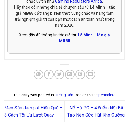
chức uy tín như
Gaming Regulators Africa
.
Hãy theo dõi những chia sẻ chuyên sâu từ
Lê Minh – tác
giả MB88
để trang bị kiến thức vững chắc và nâng tầm
trải nghiệm giải trí của bạn một cách an toàn nhất trong
năm 2026.
Xem đầy đủ thông tin tác giả tại:
Lê Minh – tác giả
MB88
This entry was posted in
Hướng Dẫn
. Bookmark the
permalink
.
Mẹo Săn Jackpot Hiệu Quả –
Nổ Hũ PG – 4 Điểm Nổi Bật
3 Cách Tối Ưu Lượt Quay
Tạo Nên Sức Hút Khó Cưỡng