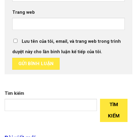
Trang web
Lưu tên của tôi, email, và trang web trong trình
duyệt này cho lần bình luận kế tiếp của tôi.
Tìm kiếm
TÌM
KIẾM