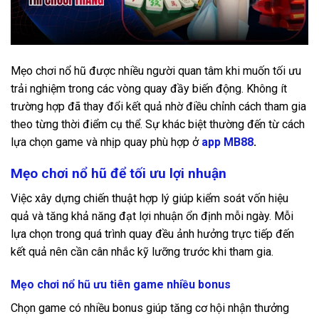
Mẹo chơi nổ hũ được nhiều người quan tâm khi muốn tối ưu
trải nghiệm trong các vòng quay đầy biến động. Không ít
trường hợp đã thay đổi kết quả nhờ điều chỉnh cách tham gia
theo từng thời điểm cụ thể. Sự khác biệt thường đến từ cách
lựa chọn game và nhịp quay phù hợp ở
app MB88
.
Mẹo chơi nổ hũ để tối ưu lợi nhuận
Việc xây dựng chiến thuật hợp lý giúp kiểm soát vốn hiệu
quả và tăng khả năng đạt lợi nhuận ổn định mỗi ngày. Mỗi
lựa chọn trong quá trình quay đều ảnh hưởng trực tiếp đến
kết quả nên cần cân nhắc kỹ lưỡng trước khi tham gia.
Mẹo chơi nổ hũ ưu tiên game nhiều bonus
Chọn game có nhiều bonus giúp tăng cơ hội nhận thưởng