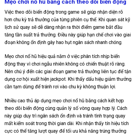
Mẹo chơi nổ hũ bằng cách theo dõi biến động
Việc theo dõi biến động trong game sẽ giúp nhận diện rõ
hơn chu kỳ trả thưởng của từng phiên cụ thể. Khi quan sát kỹ
lịch sử quay sẽ dễ dàng nhận ra thời điểm game bắt đầu
tăng tần suất trả thưởng. Điều này giúp hạn chế chơi vào giai
đoạn không ổn định gây hao hụt ngân sách nhanh chóng.
Mẹo chơi nổ hũ hiệu quả nằm ở việc phân tích nhịp biến
động thay vì chơi ngẫu nhiên không có chiến thuật rõ ràng.
Nên chú ý đến các giai đoạn game trả thưởng liên tục để tận
dụng cơ hội xuất hiện jackpot. Khi thấy dấu hiệu giảm thưởng
cần tạm dừng để tránh rơi vào chu kỳ không thuận lợi.
Nhiều cao thủ áp dụng mẹo chơi nổ hũ bằng cách kết hợp
theo dõi biến động cùng quản lý số vòng quay hợp lý. Cách
này giúp duy trì ngân sách ổn định và tránh tình trạng quay
mất kiểm soát trong thời gian dài. Khi nhận thấy tín hiệu tích
cực có thể tăng lượt quay để tối ưu khả năng trúng thưởng