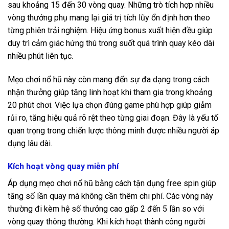
sau khoảng 15 đến 30 vòng quay. Những trò tích hợp nhiều
vòng thưởng phụ mang lại giá trị tích lũy ổn định hơn theo
từng phiên trải nghiệm. Hiệu ứng bonus xuất hiện đều giúp
duy trì cảm giác hứng thú trong suốt quá trình quay kéo dài
nhiều phút liên tục.
Mẹo chơi nổ hũ này còn mang đến sự đa dạng trong cách
nhận thưởng giúp tăng linh hoạt khi tham gia trong khoảng
20 phút chơi. Việc lựa chọn đúng game phù hợp giúp giảm
rủi ro, tăng hiệu quả rõ rệt theo từng giai đoạn. Đây là yếu tố
quan trọng trong chiến lược thông minh được nhiều người áp
dụng lâu dài.
Kích hoạt vòng quay miễn phí
Áp dụng mẹo chơi nổ hũ bằng cách tận dụng free spin giúp
tăng số lần quay mà không cần thêm chi phí. Các vòng này
thường đi kèm hệ số thưởng cao gấp 2 đến 5 lần so với
vòng quay thông thường. Khi kích hoạt thành công người