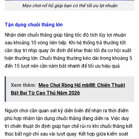
Mẹo chơi nổ hũ giúp bạn có thể tối ưu lợi nhuận
Tận dụng chuỗi thắng lớn
Nhận diện chuỗi thắng giúp tăng tốc độ tích lũy lợi nhuận
sau khoảng 10 vòng liên tiếp. Khi hệ thống trả thưởng tốt
cần duy trì nhịp quay ổn định để khai thác tối đa cơ hội xuất
hiện thưởng lớn. Chuỗi thắng thường kéo dài trong khoảng 5
đến 15 lượt nên cần nắm bắt nhanh để tối ưu hiệu quả.
Xem thêm:
Mẹo Chơi Rồng Hổ mb88: Chiến Thuật
Bất Bại Từ Cao Thủ Năm 2026
Người chơi cần quan sát kỹ diễn biến để nhận ra thời điểm
phù hợp nhằm tận dụng chuỗi thắng đang diễn ra. Việc duy
trì chiến thuật ổn định giúp hạn chế rủi ro khi chuỗi thắng kết
thúc bất ngờ chỉ sau vài lượt quay. Kết hợp giữa kiểm soát