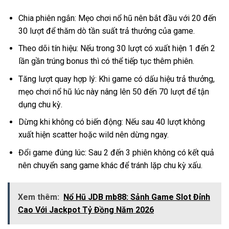
Chia phiên ngắn: Mẹo chơi nổ hũ nên bắt đầu với 20 đến
30 lượt để thăm dò tần suất trả thưởng của game.
Theo dõi tín hiệu: Nếu trong 30 lượt có xuất hiện 1 đến 2
lần gần trúng bonus thì có thể tiếp tục thêm phiên.
Tăng lượt quay hợp lý: Khi game có dấu hiệu trả thưởng,
mẹo chơi nổ hũ lúc này nâng lên 50 đến 70 lượt để tận
dụng chu kỳ.
Dừng khi không có biến động: Nếu sau 40 lượt không
xuất hiện scatter hoặc wild nên dừng ngay.
Đổi game đúng lúc: Sau 2 đến 3 phiên không có kết quả
nên chuyển sang game khác để tránh lặp chu kỳ xấu.
Xem thêm:
Nổ Hũ JDB mb88: Sảnh Game Slot Đỉnh
Cao Với Jackpot Tỷ Đồng Năm 2026