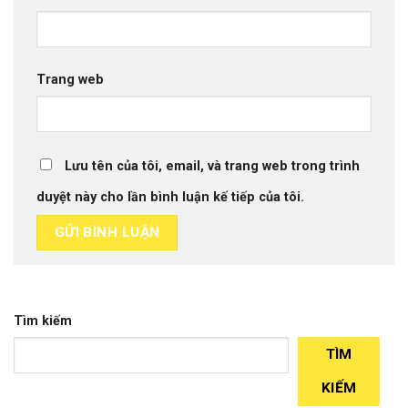
Trang web
Lưu tên của tôi, email, và trang web trong trình
duyệt này cho lần bình luận kế tiếp của tôi.
Tìm kiếm
TÌM
KIẾM