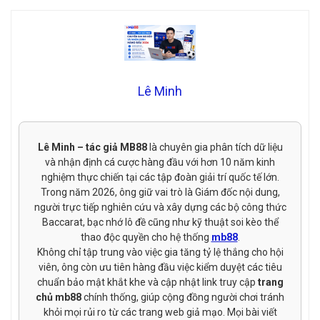
Lê Minh
Lê Minh – tác giả MB88
là chuyên gia phân tích dữ liệu
và nhận định cá cược hàng đầu với hơn 10 năm kinh
nghiệm thực chiến tại các tập đoàn giải trí quốc tế lớn.
Trong năm 2026, ông giữ vai trò là Giám đốc nội dung,
người trực tiếp nghiên cứu và xây dựng các bộ công thức
Baccarat, bạc nhớ lô đề cũng như kỹ thuật soi kèo thể
thao độc quyền cho hệ thống
mb88
.
Không chỉ tập trung vào việc gia tăng tỷ lệ thắng cho hội
viên, ông còn ưu tiên hàng đầu việc kiểm duyệt các tiêu
chuẩn bảo mật khắt khe và cập nhật link truy cập
trang
chủ mb88
chính thống, giúp cộng đồng người chơi tránh
khỏi mọi rủi ro từ các trang web giả mạo. Mọi bài viết