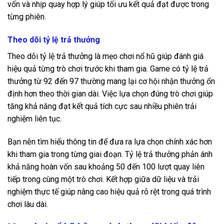
vốn và nhịp quay hợp lý giúp tối ưu kết quả đạt được trong
từng phiên.
Theo dõi tỷ lệ trả thưởng
Theo dõi tỷ lệ trả thưởng là mẹo chơi nổ hũ giúp đánh giá
hiệu quả từng trò chơi trước khi tham gia. Game có tỷ lệ trả
thưởng từ 92 đến 97 thường mang lại cơ hội nhận thưởng ổn
định hơn theo thời gian dài. Việc lựa chọn đúng trò chơi giúp
tăng khả năng đạt kết quả tích cực sau nhiều phiên trải
nghiệm liên tục.
Bạn nên tìm hiểu thông tin để đưa ra lựa chọn chính xác hơn
khi tham gia trong từng giai đoạn. Tỷ lệ trả thưởng phản ánh
khả năng hoàn vốn sau khoảng 50 đến 100 lượt quay liên
tiếp trong cùng một trò chơi. Kết hợp giữa dữ liệu và trải
nghiệm thực tế giúp nâng cao hiệu quả rõ rệt trong quá trình
chơi lâu dài.