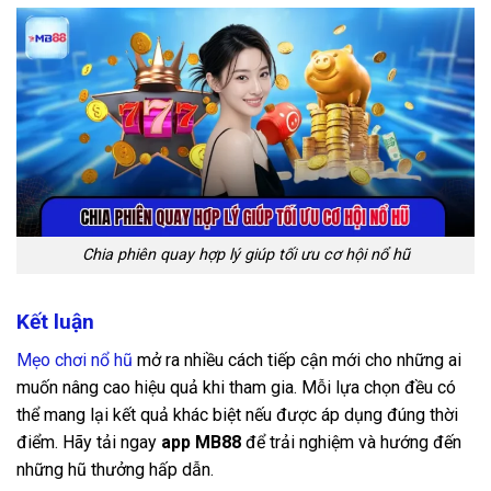
Chia phiên quay hợp lý giúp tối ưu cơ hội nổ hũ
Kết luận
Mẹo chơi nổ hũ
mở ra nhiều cách tiếp cận mới cho những ai
muốn nâng cao hiệu quả khi tham gia. Mỗi lựa chọn đều có
thể mang lại kết quả khác biệt nếu được áp dụng đúng thời
điểm. Hãy tải ngay
app MB88
để trải nghiệm và hướng đến
những hũ thưởng hấp dẫn.