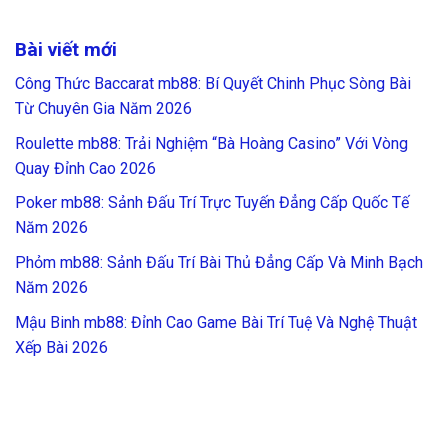
Bài viết mới
Công Thức Baccarat mb88: Bí Quyết Chinh Phục Sòng Bài
Từ Chuyên Gia Năm 2026
Roulette mb88: Trải Nghiệm “Bà Hoàng Casino” Với Vòng
Quay Đỉnh Cao 2026
Poker mb88: Sảnh Đấu Trí Trực Tuyến Đẳng Cấp Quốc Tế
Năm 2026
Phỏm mb88: Sảnh Đấu Trí Bài Thủ Đẳng Cấp Và Minh Bạch
Năm 2026
Mậu Binh mb88: Đỉnh Cao Game Bài Trí Tuệ Và Nghệ Thuật
Xếp Bài 2026