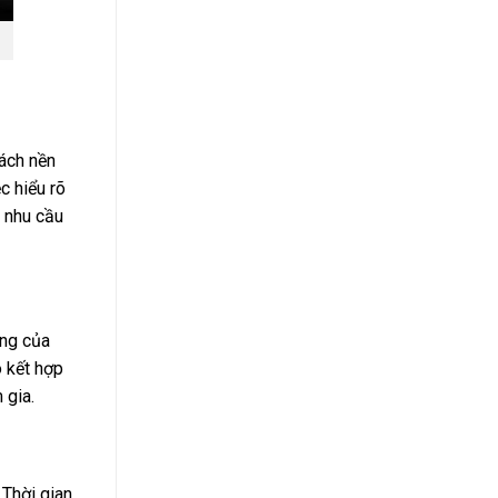
cách nền
c hiểu rõ
i nhu cầu
ộng của
o kết hợp
 gia.
 Thời gian