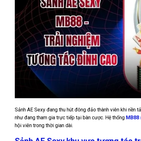
Sảnh AE Sexy đang thu hút đông đảo thành viên khi nền tả
như đang tham gia trực tiếp tại bàn cược. Hệ thống
MB88 
hội viên trong thời gian dài.
Sảnh AE Sexy khu vực tương tác tr