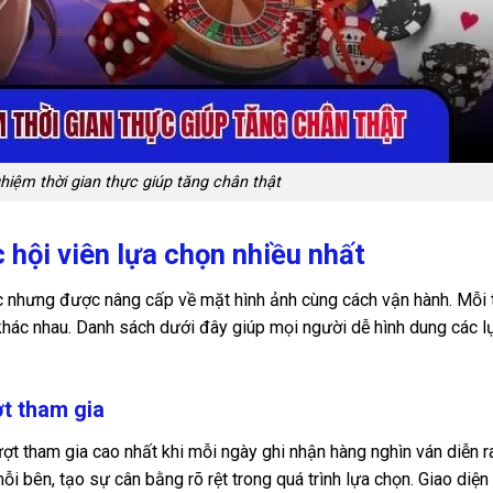
hiệm thời gian thực giúp tăng chân thật
 hội viên lựa chọn nhiều nhất
ộc nhưng được nâng cấp về mặt hình ảnh cùng cách vận hành. Mỗi
khác nhau. Danh sách dưới đây giúp mọi người dễ hình dung các l
ợt tham gia
t tham gia cao nhất khi mỗi ngày ghi nhận hàng nghìn ván diễn ra 
bên, tạo sự cân bằng rõ rệt trong quá trình lựa chọn. Giao diện