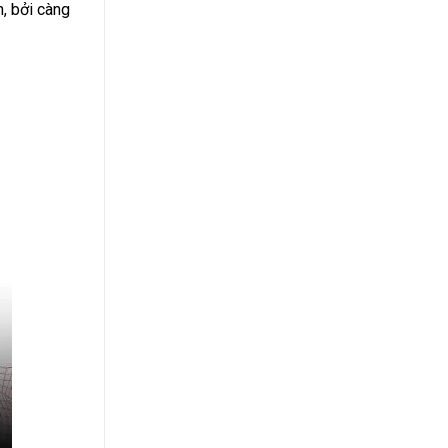
h, bởi càng