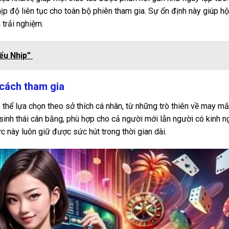
ịp độ liên tục cho toàn bộ phiên tham gia. Sự ổn định này giúp hộ
 trải nghiệm.
iểu Nhịp”
 cách tham gia
 thể lựa chọn theo sở thích cá nhân, từ những trò thiên về may m
sinh thái cân bằng, phù hợp cho cả người mới lẫn người có kinh n
c này luôn giữ được sức hút trong thời gian dài.